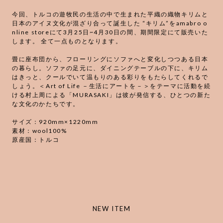
今回、トルコの遊牧民の生活の中で生まれた平織の織物キリムと
日本のアイヌ文化が混ざり合って誕生した “キリム”をamabro o
nline storeにて3月25日~4月30日の間、期間限定にて販売いた
します。 全て一点ものとなります。
畳に座布団から、フローリングにソファへと変化しつつある日本
の暮らし。ソファの足元に、ダイニングテーブルの下に、キリム
はきっと、クールでいて温もりのある彩りをもたらしてくれるで
しょう。＜Art of Life －生活にアートを－＞をテーマに活動を続
ける村上周による「MURASAKI」は彼が発信する、ひとつの新た
な文化のかたちです。
サイズ：920mm×1220mm
素材：wool100%
原産国：トルコ
NEW ITEM