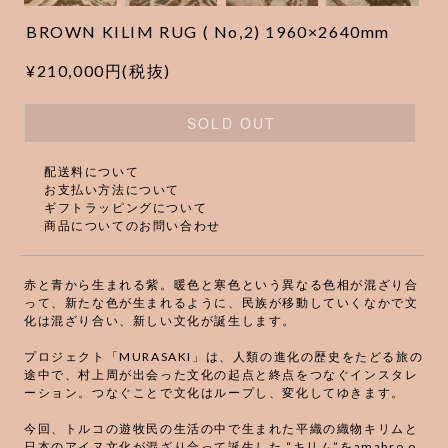
BROWN KILIM RUG ( No,2) 1960×2640mm
¥210,000円(税抜)
SOLD OUT
配送料について
お支払い方法について
ギフトラッピングについて
商品についてのお問い合わせ
赤と青から生まれる紫。暖色と寒色という異なる色相が混ざり合
って、新たな色が生まれるように、民族が移動していくなかで文
化は混ざり合い、新しい文化が誕生します。
プロジェクト「MURASAKI」は、人類の進化の歴史をたどる旅の
途中で、村上周が出会った文化の起点と終点をつなぐインスタレ
ーション。つなぐことで文化はループし、変化してゆきます。
今回、トルコの遊牧民の生活の中で生まれた平織の織物キリムと
日本のアイヌ文化が混ざり合って誕生した “キリム”をamabro o