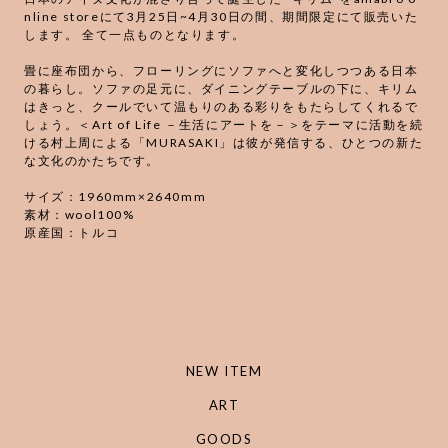
nline storeにて3月25日~4月30日の間、期間限定にて販売いた
します。 全て一点ものとなります。
畳に座布団から、フローリングにソファへと変化しつつある日本
の暮らし。ソファの足元に、ダイニングテーブルの下に、キリム
はきっと、クールでいて温もりのある彩りをもたらしてくれるで
しょう。＜Art of Life －生活にアートを－＞をテーマに活動を続
ける村上周による「MURASAKI」は彼が発信する、ひとつの新た
な文化のかたちです。
サイズ：1960mm×2640mm
素材：wool100%
原産国：トルコ
NEW ITEM
ART
GOODS