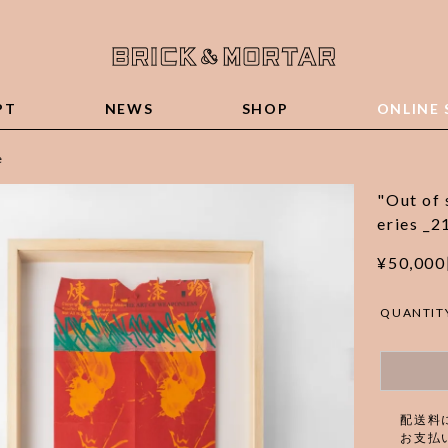
PT
NEWS
SHOP
ONLINE 
e
"Out of 
eries _2
¥50,00
QUANTIT
配送料
お支払