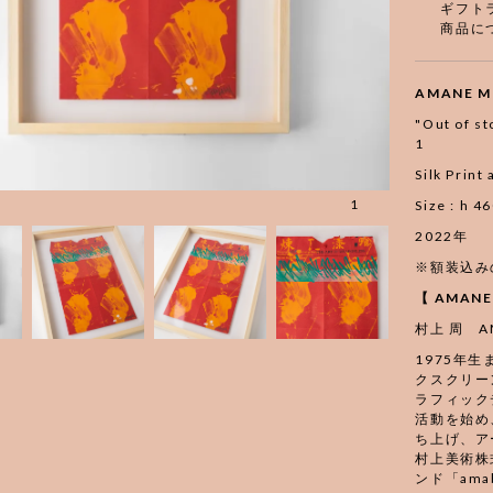
ギフト
商品に
AMANE M
"Out of st
1
Silk Print
1
Size : h 4
2022年
※額装込み
【 AMAN
村上 周 AM
1975年
クスクリー
ラフィック
活動を始め
ち上げ、ア
村上美術株
ンド「am