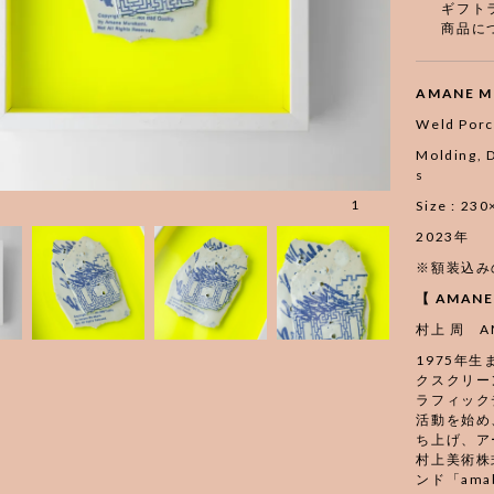
ギフト
商品に
AMANE M
Weld Porc
Molding, D
s
1
Size : 2
2023年
※額装込み
【 AMAN
村上 周 AM
1975年
クスクリー
ラフィック
活動を始め
ち上げ、ア
村上美術株
ンド「am