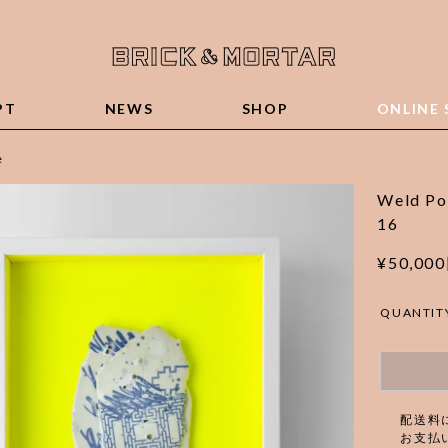
PT
NEWS
SHOP
ONLINE 
e
Weld Por
16
¥50,00
QUANTIT
配送料
お支払