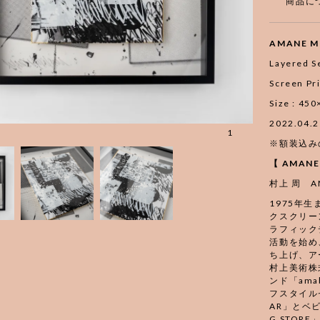
商品に
AMANE M
Layered Se
Screen Pri
Size : 4
2022.04.2
1
※額装込み
【 AMAN
村上 周 AM
1975年
クスクリー
ラフィック
活動を始め
ち上げ、ア
村上美術株
ンド「am
フスタイルセ
AR」とベ
G STOR