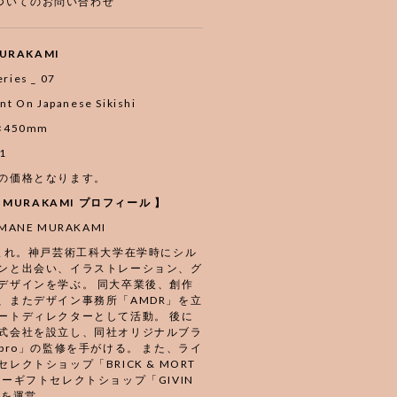
ついてのお問い合わせ
URAKAMI
ries _ 07
nt On Japanese Sikishi
50×450mm
1
の価格となります。
E MURAKAMI プロフィール 】
ANE MURAKAMI
生まれ。神戸芸術工科大学在学時にシル
ンと出会い、イラストレーション、グ
デザインを学ぶ。 同大卒業後、創作
、またデザイン事務所「AMDR」を立
ートディレクターとして活動。 後に
式会社を設立し、同社オリジナルブラ
abro」の監修を手がける。 また、ライ
レクトショップ「BRICK & MORT
ビーギフトセレクトショップ「GIVIN
E」を運営。